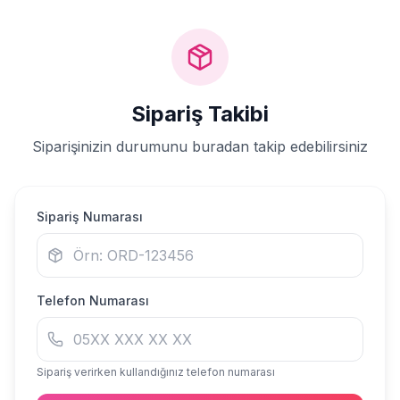
Sipariş Takibi
Siparişinizin durumunu buradan takip edebilirsiniz
Sipariş Numarası
Telefon Numarası
Sipariş verirken kullandığınız telefon numarası